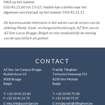
MKA op het nummer
050/45.22.60 tot 17u15. Nadien kan u bellen naar het
algemeen secretariaat op het nummer 050/45.21.11
De bovenstaande informatie is het advies van de artsen van de
afdeling Mond-, Kaak- en Aangezichtschirurgie, AZ Sint-Jan en
AZ Sint-Lucas Brugge, België en niet noodzakelijk de mening
van de specialiteit als geheel.
CONTACT
AZ Sint-Jan Campus Brugge
Praktijk Tilleghem
Ruddershove 10
Torhoutse Steenweg 352
8000
Brugge
8200
Sint-Michiels
België
België
+32 50 45 22 60
+32 50 40 75 00
T:
T:
F: +32 50 45 22 79
F: +32 50 40 75 07
mka.thk@azsintjan.be
info@praktijktilleghem.be
E:
E: