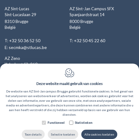
AZ Sint-Lucas
AZ Sint-Jan Campus SFX
Sint-Lucaslaan 29
Spanjaardstraat 14
8310
Brugge
8000
Brugge
België
België
+32 50 36 52 50
+32 50 45 22 60
T:
T:
secmka@stlucas.be
E:
AZ Zeno
Kalvekeetdijk 260
8300
Knokke-Heist
België
Deze website maakt gebruik van cookies
+32 50 53 45 71
T:
De website van AZ Sint-Jan campus Brugge gebruikt functionele cookies. In het geval van
het analyseren van websiteverkeer of advertenties, worden ook cookies gebruikt voor het
MKA@azzeno.be
E:
delen van informatie, over uw gebruik van onze site, met onze analysepartners, sociale
media en advertentiepartners, die deze kunnen combineren met andere informatie die u
aan hen heeft verstrekt of die zij hebben verzameld op basis van uw gebruik van hun
diensten.
Cookie policy
Privacy policy
Sitemap
Webdesign by
Functioneel
Statistieken
IDcreation 2022
Toon details
Selectie toelaten
Alle cookies toelaten