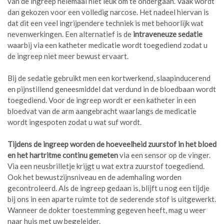
van de ingreep helemaal niet leuk om te ondergaan. Vaak wordt
dan gekozen voor een volledig narcose. Het nadeel hiervan is
dat dit een veel ingrijpendere techniek is met behoorlijk wat
nevenwerkingen. Een alternatief is de
intraveneuze
sedatie
waarbij via een katheter medicatie wordt toegediend zodat u
de ingreep niet meer bewust ervaart.
Bij de sedatie gebruikt men een kortwerkend, slaapinducerend
en pijnstillend geneesmiddel dat verdund in de bloedbaan wordt
toegediend. Voor de ingreep wordt er een katheter in een
bloedvat van de arm aangebracht waarlangs de medicatie
wordt ingespoten zodat u wat suf wordt.
Tijdens de ingreep worden de hoeveelheid zuurstof in het bloed
en het hartritme continu gemeten
via een sensor op de vinger.
Via een neusbrilletje krijgt u wat extra zuurstof toegediend.
Ook het bewustzijnsniveau en de ademhaling worden
gecontroleerd. Als de ingreep gedaan is, blijft u nog een tijdje
bij ons in een aparte ruimte tot de sederende stof is uitgewerkt.
Wanneer de dokter toestemming gegeven heeft, mag u weer
naar huis met uw begeleider.